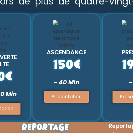
ors de plus de quatre-vingt
ASCENDANCE
PRE
VERTE
150€
1
LTE
0€
~ 40 Min
~
20 Min
Présentation
Prése
tation
Repor
REPORTAGE